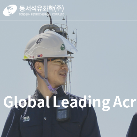
G
l
o
b
a
l
L
e
a
d
i
n
g
A
c
r