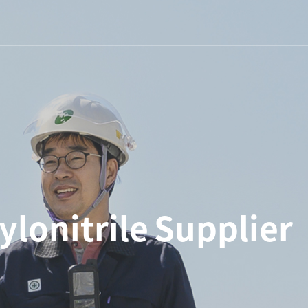
y
l
o
n
i
t
r
i
l
e
S
u
p
p
l
i
e
r